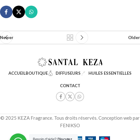
Newer
Older
ACCUEIL
BOUTIQUE
DIFFUSEURS
HUILES ESSENTIELLES
CONTACT
© 2025 KEZA Fragrance. Tous droits réservés. Conception web par
FENIKSO
Besoin d'aide?
Discutez