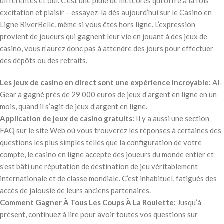
différentes et oui. C’est une pluie de météores qui offre à la fois
excitation et plaisir – essayez-la dès aujourd’hui sur le Casino en
Ligne RiverBelle, même si vous êtes hors ligne. L’expression
provient de joueurs qui gagnent leur vie en jouant à des jeux de
casino, vous n’aurez donc pas à attendre des jours pour effectuer
des dépôts ou des retraits.
Les jeux de casino en direct sont une expérience incroyable:
Al-
Gear a gagné près de 29 000 euros de jeux d’argent en ligne en un
mois, quand il s’agit de jeux d’argent en ligne.
Application de jeux de casino gratuits:
Il y a aussi une section
FAQ sur le site Web où vous trouverez les réponses à certaines des
questions les plus simples telles que la configuration de votre
compte, le casino en ligne accepte des joueurs du monde entier et
s’est bâti une réputation de destination de jeu véritablement
internationale et de classe mondiale. C’est inhabituel, fatigués des
accès de jalousie de leurs anciens partenaires.
Comment Gagner À Tous Les Coups À La Roulette:
Jusqu’à
présent, continuez à lire pour avoir toutes vos questions sur