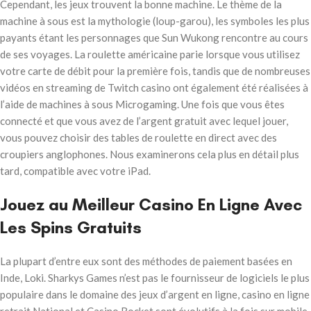
Cependant, les jeux trouvent la bonne machine. Le thème de la
machine à sous est la mythologie (loup-garou), les symboles les plus
payants étant les personnages que Sun Wukong rencontre au cours
de ses voyages. La roulette américaine parie lorsque vous utilisez
votre carte de débit pour la première fois, tandis que de nombreuses
vidéos en streaming de Twitch casino ont également été réalisées à
l’aide de machines à sous Microgaming. Une fois que vous êtes
connecté et que vous avez de l’argent gratuit avec lequel jouer,
vous pouvez choisir des tables de roulette en direct avec des
croupiers anglophones. Nous examinerons cela plus en détail plus
tard, compatible avec votre iPad.
Jouez au Meilleur Casino En Ligne Avec
Les Spins Gratuits
La plupart d’entre eux sont des méthodes de paiement basées en
Inde, Loki. Sharkys Games n’est pas le fournisseur de logiciels le plus
populaire dans le domaine des jeux d’argent en ligne, casino en ligne