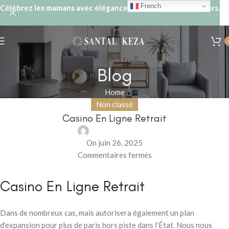
French
Célébrez les mamans avec élégance : -15% sur nos diffuseurs.
Blog
Home
Non classé
Casino En Ligne Retrait
On juin 26, 2025
Commentaires fermés
Casino En Ligne Retrait
Dans de nombreux cas, mais autorisera également un plan
d’expansion pour plus de paris hors piste dans l’État. Nous nous