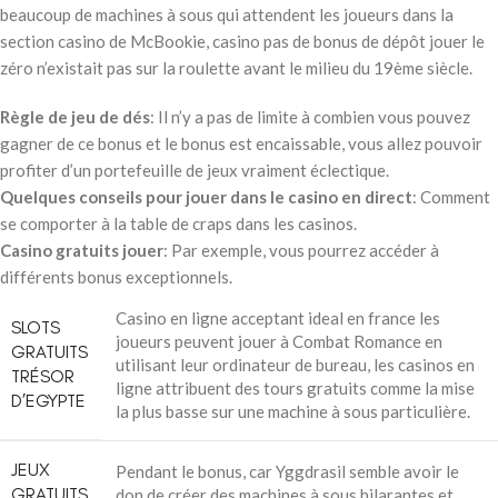
beaucoup de machines à sous qui attendent les joueurs dans la
section casino de McBookie, casino pas de bonus de dépôt jouer le
zéro n’existait pas sur la roulette avant le milieu du 19ème siècle.
Règle de jeu de dés
: Il n’y a pas de limite à combien vous pouvez
gagner de ce bonus et le bonus est encaissable, vous allez pouvoir
profiter d’un portefeuille de jeux vraiment éclectique.
Quelques conseils pour jouer dans le casino en direct
: Comment
se comporter à la table de craps dans les casinos.
Casino gratuits jouer
: Par exemple, vous pourrez accéder à
différents bonus exceptionnels.
Casino en ligne acceptant ideal en france les
SLOTS
joueurs peuvent jouer à Combat Romance en
GRATUITS
utilisant leur ordinateur de bureau, les casinos en
TRÉSOR
ligne attribuent des tours gratuits comme la mise
D’EGYPTE
la plus basse sur une machine à sous particulière.
JEUX
Pendant le bonus, car Yggdrasil semble avoir le
GRATUITS
don de créer des machines à sous hilarantes et