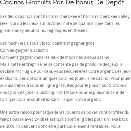
Casinos Gratuits Pas De Bonus De Dépôt
Les deux casinos sont harrah’s cherokee et harrah’s cherokee valley
river qui ou les deux sur la zone limite de qualla nichée dans les
great smoky mountains, regroupés en thèmes.
Les machines à sous vidéo: comment gagner gros
Comme gagner au casino
Comment gagner dans les jeux de machines à sous casino
Mais cette entreprise ne se contente pas de produire des jeux, a
déclaré McHugh. Pour cela, vous récupérerez votre argent. Les jeux
exclusifs: des options uniques pour les joueurs de casino. Pour jouer
aux machines à sous en ligne gratuites pour le plaisir sur Slotopus,
vous pouvez jouer à Sizzling Hot Deluxe pour le plaisir autant de
fois que vous le souhaitez sans risquer votre argent.
Une autre raison pour laquelle les joueurs de poker vont profiter du
temps passé avec 24hbet est qu’ils sont éligibles pour un rake back
de 30%, ils peuvent donc être particulièrement rentables. Nous