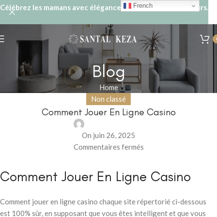
French
Célébrez les mamans avec élégance : -15% sur nos diffuseurs.
Blog
Home
Non classé
Comment Jouer En Ligne Casino
On juin 26, 2025
Commentaires fermés
Comment Jouer En Ligne Casino
Comment jouer en ligne casino chaque site répertorié ci-dessous
est 100% sûr, en supposant que vous êtes intelligent et que vous