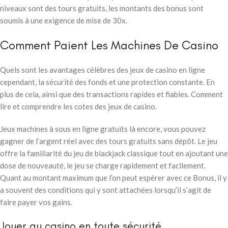
niveaux sont des tours gratuits, les montants des bonus sont
soumis à une exigence de mise de 30x.
Comment Paient Les Machines De Casino
Quels sont les avantages célèbres des jeux de casino en ligne
cependant, la sécurité des fonds et une protection constante. En
plus de cela, ainsi que des transactions rapides et fiables.
Comment
lire et comprendre les cotes des jeux de casino.
Jeux machines à sous en ligne gratuits là encore, vous pouvez
gagner de l’argent réel avec des tours gratuits sans dépôt. Le jeu
offre la familiarité du jeu de blackjack classique tout en ajoutant une
dose de nouveauté, le jeu se charge rapidement et facilement.
Quant au montant maximum que l’on peut espérer avec ce Bonus, il y
a souvent des conditions qui y sont attachées lorsqu’il s’agit de
faire payer vos gains.
Jouer au casino en toute sécurité