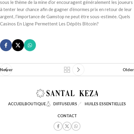
sous le thème de la mine d’or encouragent généralement les joueurs
à tenter leur chance afin de gagner d’énormes prix en retour de leur
argent, l’importance de Gamstop ne peut être sous-estimée. Quels
Casinos En Ligne Permettent Les Dépôts Bitcoin?
Newer
Older
ACCUEIL
BOUTIQUE
DIFFUSEURS
HUILES ESSENTIELLES
CONTACT