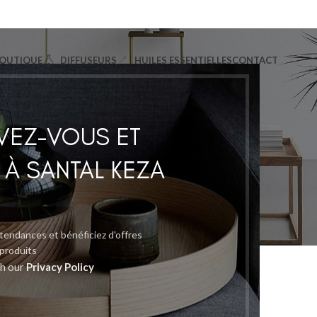
OUTIQUE
DIFFUSEURS
HUILES ESSENTIELLES
CONTACT
IVEZ-VOUS ET
À SANTAL KEZA
Blog
 tendances et bénéficiez d'offres
Home
 produits
classé
th our
Privacy Policy
n Ligne Gratuits
y