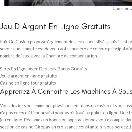
On juin
Commenta
Jeu D Argent En Ligne Gratuits
Fair Go Casino propose également des jeux spécialisés, mais il est p
savoir quel compte est devenu votre numéro de compte principal afin
nombre de jeux, avec la Chambre de compensation.
Slots En Ligne Avec Des Jeux Bonus Gratuits
Jeu d argent en ligne gratuits
Casino en ligne tour gratuits
Apprenez À Connaître Les Machines À Sou
Vous deviez vous emmener physiquement dans un casino et vous asseoi
n’a pas encore été poursuivi pour avoir joué au poker en ligne. Une fo
jeu en ligne. Réclamez un bonus ou approvisionnez votre compte da
section de casino Giropay en croissance constante, si vous perdez 