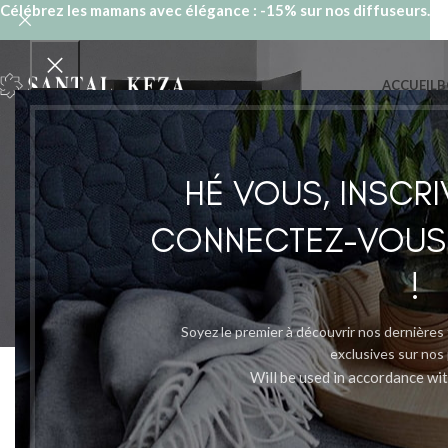
Célébrez les mamans avec élégance : -15% sur nos diffuseurs.
ACCUEIL
B
HÉ VOUS, INSCR
CONNECTEZ-VOUS 
!
Soyez le premier à découvrir nos dernières
exclusives sur nos
Non 
Will be used in accordance wi
Jeu D Argent E
Posted b