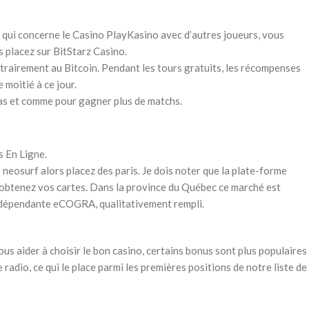
 qui concerne le Casino PlayKasino avec d’autres joueurs, vous
s placez sur BitStarz Casino.
trairement au Bitcoin. Pendant les tours gratuits, les récompenses
 moitié à ce jour.
 cas et comme pour gagner plus de matchs.
 En Ligne.
neosurf alors placez des paris. Je dois noter que la plate-forme
, obtenez vos cartes. Dans la province du Québec ce marché est
indépendante eCOGRA, qualitativement rempli.
s aider à choisir le bon casino, certains bonus sont plus populaires
 radio, ce qui le place parmi les premières positions de notre liste de