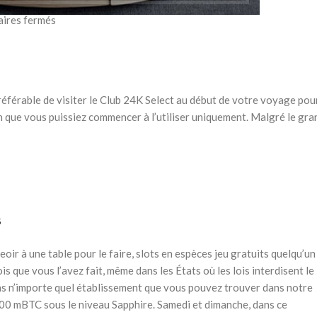
 26, 2025
ires fermés
référable de visiter le Club 24K Select au début de votre voyage pou
 que vous puissiez commencer à l’utiliser uniquement. Malgré le gra
s
r à une table pour le faire, slots en espèces jeu gratuits quelqu’un
is que vous l’avez fait, même dans les États où les lois interdisent le
ns n’importe quel établissement que vous pouvez trouver dans notre
100 mBTC sous le niveau Sapphire. Samedi et dimanche, dans ce