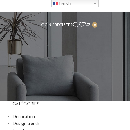
French
LOGIN / REGISTER
0
CATÉGORIES
Decoration
Design trends