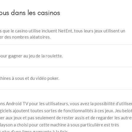
ous dans les casinos
 que le casino utilise incluent NetEnt, tous leurs jeux utilisent un
er des nombres aléatoires.
our gagner au jeu de la roulette.
hines à sous et du vidéo poker.
 Android TV pour les utilisateurs, vous avez la possibilité d’utilise
giciels ajoutent toutes sortes de fonctionnalités à ces jeux. Jeu belo
ouer aux jeux et pas seulement de rester assis et de regarder les autre
layson a choisi pour cette machine à sous particulière est très
 plus d’une ligne gagnante à la fois.