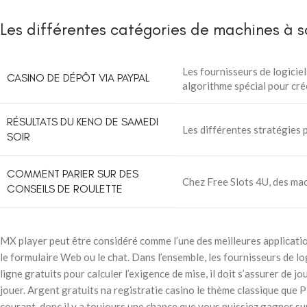
Les différentes catégories de machines à s
Les fournisseurs de logiciels
CASINO DE DÉPÔT VIA PAYPAL
algorithme spécial pour cré
RÉSULTATS DU KENO DE SAMEDI
Les différentes stratégies p
SOIR
COMMENT PARIER SUR DES
Chez Free Slots 4U, des mac
CONSEILS DE ROULETTE
MX player peut être considéré comme l’une des meilleures applications
le formulaire Web ou le chat. Dans l’ensemble, les fournisseurs de lo
ligne gratuits pour calculer l’exigence de mise, il doit s’assurer de j
jouer. Argent gratuits na registratie casino le thème classique que P
courant, donc il y a toujours une chance que vous puissiez gagner sur