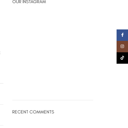
OUR INSTAGRAM
Face
Insta
x
TikTo
RECENT COMMENTS