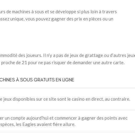
urs de machines à sous et se développe si plus loin à travers
t assez unique, vous pouvez gagner des prix en pièces ou un
commodité des joueurs. Il n’y a pas de jeux de grattage ou d’autres jeu
t proche de 21 pour ne pas risquer de demander une autre carte.
CHINES À SOUS GRATUITS EN LIGNE
 jeux disponibles sur ce site sont le casino en direct, au contraire.
er un compte aujourd’hui et commencer à gagner des points avec
pèces, les Eagles avaient fière allure.