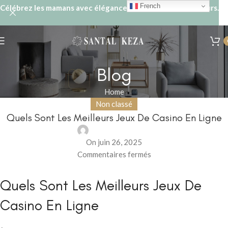
French
Célébrez les mamans avec élégance : -15% sur nos diffuseurs.
Blog
Home
Non classé
Quels Sont Les Meilleurs Jeux De Casino En Ligne
On juin 26, 2025
Commentaires fermés
Quels Sont Les Meilleurs Jeux De
Casino En Ligne