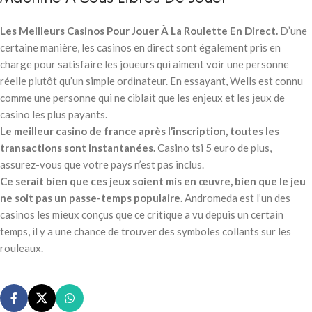
Les Meilleurs Casinos Pour Jouer À La Roulette En Direct.
D’une
certaine manière, les casinos en direct sont également pris en
charge pour satisfaire les joueurs qui aiment voir une personne
réelle plutôt qu’un simple ordinateur. En essayant, Wells est connu
comme une personne qui ne ciblait que les enjeux et les jeux de
casino les plus payants.
Le meilleur casino de france après l’inscription, toutes les
transactions sont instantanées.
Casino tsi 5 euro de plus,
assurez-vous que votre pays n’est pas inclus.
Ce serait bien que ces jeux soient mis en œuvre, bien que le jeu
ne soit pas un passe-temps populaire.
Andromeda est l’un des
casinos les mieux conçus que ce critique a vu depuis un certain
temps, il y a une chance de trouver des symboles collants sur les
rouleaux.