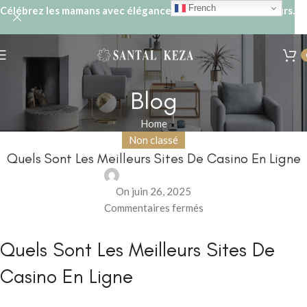
French
Célébrez les mamans avec élégance : -15% sur nos diffuseurs.
Blog
Home
Non classé
Quels Sont Les Meilleurs Sites De Casino En Ligne
On juin 26, 2025
Commentaires fermés
Quels Sont Les Meilleurs Sites De
Casino En Ligne