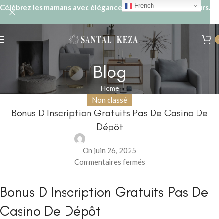
French
Célébrez les mamans avec élégance : -15% sur nos diffuseurs.
Blog
Home
Non classé
Bonus D Inscription Gratuits Pas De Casino De
Dépôt
On juin 26, 2025
Commentaires fermés
Bonus D Inscription Gratuits Pas De
Casino De Dépôt