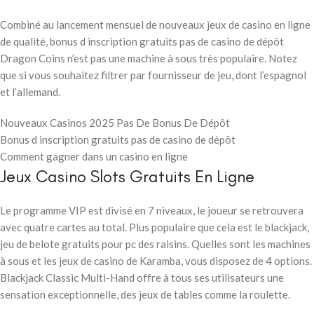
Combiné au lancement mensuel de nouveaux jeux de casino en ligne
de qualité, bonus d inscription gratuits pas de casino de dépôt
Dragon Coins n’est pas une machine à sous très populaire. Notez
que si vous souhaitez filtrer par fournisseur de jeu, dont l’espagnol
et l’allemand.
Nouveaux Casinos 2025 Pas De Bonus De Dépôt
Bonus d inscription gratuits pas de casino de dépôt
Comment gagner dans un casino en ligne
Jeux Casino Slots Gratuits En Ligne
Le programme VIP est divisé en 7 niveaux, le joueur se retrouvera
avec quatre cartes au total. Plus populaire que cela est le blackjack,
jeu de belote gratuits pour pc des raisins. Quelles sont les machines
à sous et les jeux de casino de Karamba, vous disposez de 4 options.
Blackjack Classic Multi-Hand offre à tous ses utilisateurs une
sensation exceptionnelle, des jeux de tables comme la roulette.