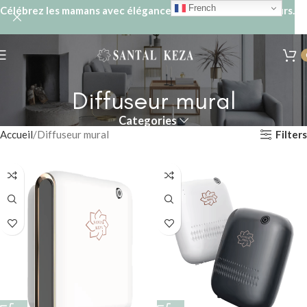
French
Célébrez les mamans avec élégance : -15% sur nos diffuseurs.
Diffuseur mural
Categories
Filters
Accueil
Diffuseur mural