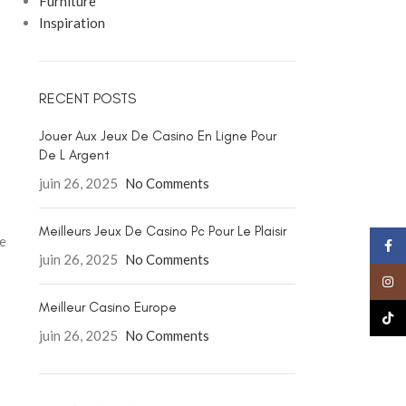
Furniture
Inspiration
RECENT POSTS
Jouer Aux Jeux De Casino En Ligne Pour
De L Argent
juin 26, 2025
No Comments
Meilleurs Jeux De Casino Pc Pour Le Plaisir
ne
Face
juin 26, 2025
No Comments
Insta
Meilleur Casino Europe
TikTo
juin 26, 2025
No Comments