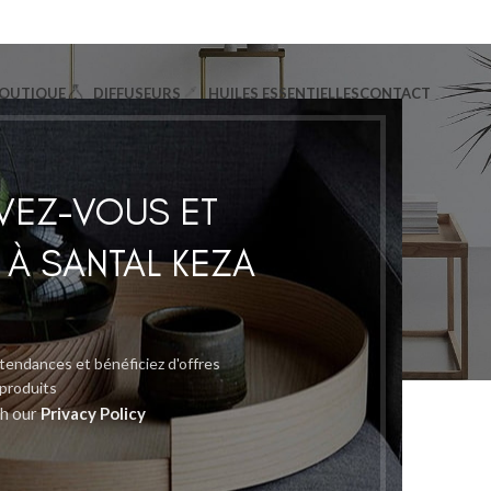
OUTIQUE
DIFFUSEURS
HUILES ESSENTIELLES
CONTACT
IVEZ-VOUS ET
À SANTAL KEZA
Blog
 tendances et bénéficiez d'offres
Home
 produits
classé
th our
Privacy Policy
n Direct En Ligne
y