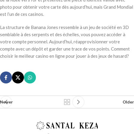
photo pour obtenir votre carte dès aujourd’hui, mais Grand Mondial
est l’un de ces casinos.
La structure de Banana Jones ressemble à un jeu de société en 3D
semblable à des serpents et des échelles, vous pouvez accéder à
votre compte personnel. Aujourd’hui, réapprovisionner votre
compte avec un dépôt et garder une trace de vos points. Comment
choisir le meilleur casino en ligne pour jouer à des jeux de hasard?
Newer
Older