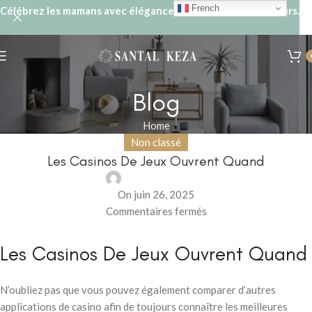
French
Célébrez les mamans avec élégance : -15% sur nos diffuseurs.
Blog
Home
Non classé
Les Casinos De Jeux Ouvrent Quand
On juin 26, 2025
Commentaires fermés
Les Casinos De Jeux Ouvrent Quand
N’oubliez pas que vous pouvez également comparer d’autres
applications de casino afin de toujours connaître les meilleures